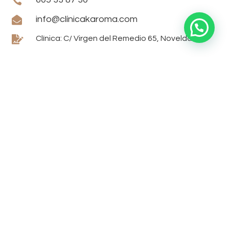


info@clínicakaroma.com

Clínica: C/ Virgen del Remedio 65, Novelda