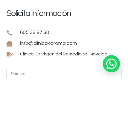
Solicita información
605 33 87 30


info@clínicakaroma.com

Clínica: C/ Virgen del Remedio 65, Novelda