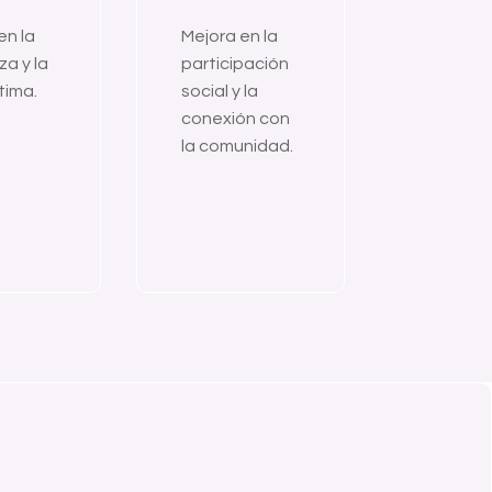
en la
Mejora en la
za y la
participación
tima.
social y la
conexión con
la comunidad.