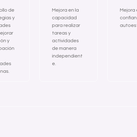
ollo de
Mejora en la
Mejora 
egias y
capacidad
confian
dades
para realizar
autoes
ejorar
tareas y
ión y
actividades
ipación
de manera
independient
dades
e.
anas.