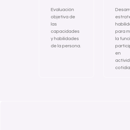
Evaluación
Desarr
objetiva de
estrat
las
habili
capacidades
para m
y habilidades
la func
de la persona.
partic
en
activi
cotidi